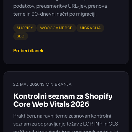
podatkov, preusmeritve URL-jev, prenova
teme in 90-dnevni načrt po migraciji.
SHOPIFY
WOOCOMMERCE
MIGRACIJA
SEO
Preberi članek
22. MAJ 2026
·
13 MIN BRANJA
Kontrolni seznam za Shopify
Core Web Vitals 2026
Praktičen, na ravni teme zasnovan kontrolni
seznam za odpravljanje težav z LCP, INP in CLS
na Shopify trgovinah. Enak postopek revizije, ki