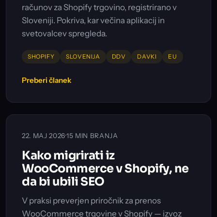
računov za Shopify trgovino, registrirano v
Sloveniji. Pokriva, kar večina aplikacij in
svetovalcev spregleda.
SHOPIFY
SLOVENIJA
DDV
DAVKI
EU
Preberi članek
22. MAJ 2026
·
15 MIN BRANJA
Kako migrirati iz
WooCommerce v Shopify, ne
da bi ubili SEO
V praksi preverjen priročnik za prenos
WooCommerce trgovine v Shopify — izvoz