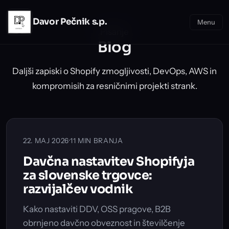
Skip to main content
Davor Pečnik s.p.
Menu
Pisanje
Blog
Daljši zapiski o Shopify zmogljivosti, DevOps, AWS in
kompromisih za resničnimi projekti strank.
22. MAJ 2026
·
11 MIN BRANJA
Davčna nastavitev Shopifyja
za slovenske trgovce:
razvijalčev vodnik
Kako nastaviti DDV, OSS pragove, B2B
obrnjeno davčno obveznost in številčenje