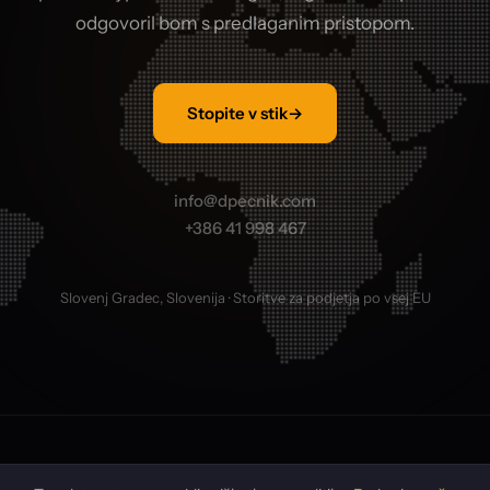
odgovoril bom s predlaganim pristopom.
Stopite v stik
→
info@dpecnik.com
+386 41 998 467
Slovenj Gradec, Slovenija · Storitve za podjetja po vsej EU
LinkedIn
GitHub
X
Zasebnost