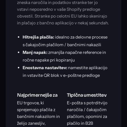
zneska naročila in podatkov stranke ter jo
vstavi neposredno v vaše Shopify predloge
obvestil. Stranke po celotni EU lahko skenirajo
in plačajo z bančno aplikacijo v nekaj sekundah.
Hitrejša plačila:
idealno za delovne procese
s čakajočim plačilom / bančnimi nakazili
Manj napak:
zmanjša napačne reference in
ročne napake pri kopiranju
Enostavna nastavitev:
namestite aplikacijo
in vstavite QR blok v e-poštne predloge
Najprimernejše za
Tipična umestitev
EU trgovce, ki
E-pošta s potrditvijo
sprejemajo plačila z
naročila / čakajočim
bančnim nakazilom in
plačilom, opomini za
želijo zanesljiv,
plačilo in B2B